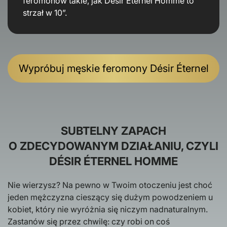
feromonów takie, jak Désir Éternel Homme to
strzał w 10”.
Wypróbuj męskie feromony Désir Éternel
SUBTELNY ZAPACH
O ZDECYDOWANYM DZIAŁANIU, CZYLI
DÉSIR ÉTERNEL HOMME
Nie wierzysz? Na pewno w Twoim otoczeniu jest choć
jeden mężczyzna cieszący się dużym powodzeniem u
kobiet, który nie wyróżnia się niczym nadnaturalnym.
Zastanów się przez chwilę: czy robi on coś