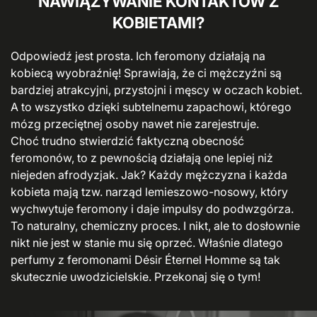
NAWIĄZYWANIE KONTAKTÓW Z
KOBIETAMI?
Odpowiedź jest prosta. Ich feromony działają na
kobiecą wyobraźnię! Sprawiają, że ci mężczyźni są
bardziej atrakcyjni, przystojni i męscy w oczach kobiet.
A to wszystko dzięki subtelnemu zapachowi, którego
mózg przeciętnej osoby nawet nie zarejestruje.
Choć trudno stwierdzić faktyczną obecność
feromonów, to z pewnością działają one lepiej niż
niejeden afrodyzjak. Jak? Każdy mężczyzna i każda
kobieta mają tzw. narząd lemieszowo-nosowy, który
wychwytuje feromony i daje impulsy do podwzgórza.
To naturalny, chemiczny proces. I nikt, ale to dosłownie
nikt nie jest w stanie mu się oprzeć. Właśnie dlatego
perfumy z feromonami Désir Éternel Homme są tak
skutecznie uwodzicielskie. Przekonaj się o tym!