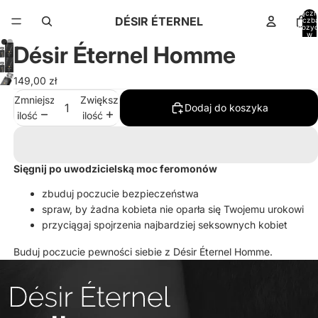
Łączn
DÉSIR ÉTERNEL
liczb
pozycj
w
koszyk
Désir Éternel Homme
0
149,00 zł
Zmniejsz
Zwiększ
Dodaj do koszyka
ilość
ilość
Sięgnij po uwodzicielską moc feromonów
zbuduj poczucie bezpieczeństwa
spraw, by żadna kobieta nie oparła się Twojemu urokowi
przyciągaj spojrzenia najbardziej seksownych kobiet
Buduj poczucie pewności siebie z Désir Éternel Homme.